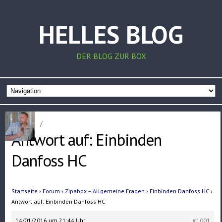
HELLES BLOG
DER BLOG ZUR BOX
Home
/
/
Antwort auf: Einbinden
Danfoss HC
Startseite
›
Forum
›
Zipabox – Allgemeine Fragen
›
Einbinden Danfoss HC
›
Antwort auf: Einbinden Danfoss HC
14/01/2016 um 21:44 Uhr
#1001