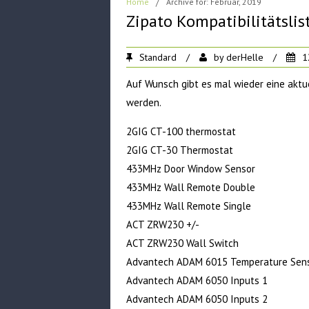
Home
/
Archive for: Februar, 2019
Zipato Kompatibilitätslis
Standard
/
by
derHelle
/
1
Auf Wunsch gibt es mal wieder eine aktue
werden.
2GIG CT-100 thermostat
2GIG CT-30 Thermostat
433MHz Door Window Sensor
433MHz Wall Remote Double
433MHz Wall Remote Single
ACT ZRW230 +/-
ACT ZRW230 Wall Switch
Advantech ADAM 6015 Temperature Sen
Advantech ADAM 6050 Inputs 1
Advantech ADAM 6050 Inputs 2