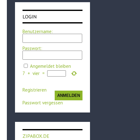
LOGIN
Benutzername:
Passwort:
Angemeldet bleiben
7
+
vier
=
Registrieren
ANMELDEN
Passwort vergessen
ZIPABOX.DE