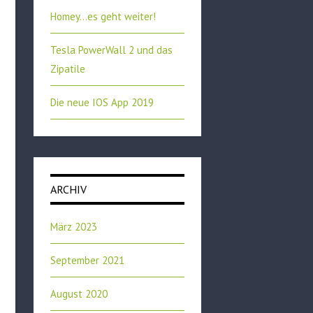
Homey…es geht weiter!
Tesla PowerWall 2 und das
Zipatile
Die neue IOS App 2019
ARCHIV
März 2023
September 2021
August 2020