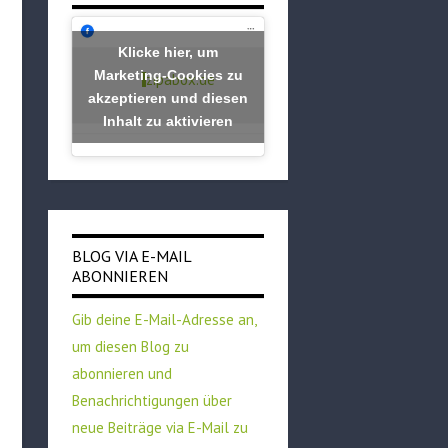
Klicke hier, um
Marketing-Cookies zu
zipabox.de
akzeptieren und diesen
Inhalt zu aktivieren
BLOG VIA E-MAIL
ABONNIEREN
Gib deine E-Mail-Adresse an,
um diesen Blog zu
abonnieren und
Benachrichtigungen über
neue Beiträge via E-Mail zu