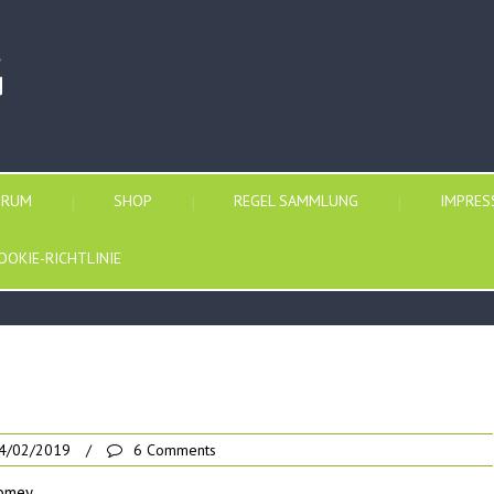
G
ORUM
SHOP
REGEL SAMMLUNG
IMPRE
OOKIE-RICHTLINIE
4/02/2019
/
6 Comments
omey.