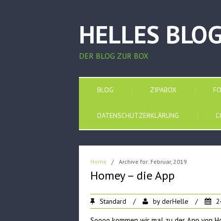
HELLES BLO
DER BLOG ZUR BOX
BLOG
ZIPABOX
F
DATENSCHUTZERKLÄRUNG
C
Home
/
Archive for: Februar, 2019
Homey – die App
Standard
/
by
derHelle
/
2
Soooo kommen wir mal zu der App von H