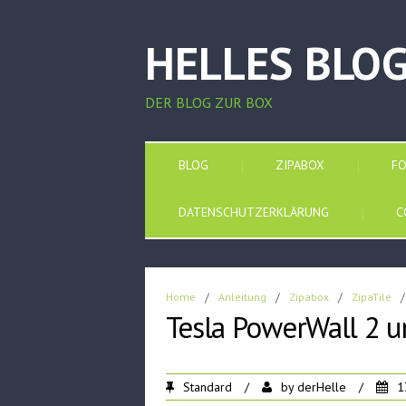
HELLES BLO
DER BLOG ZUR BOX
BLOG
ZIPABOX
F
DATENSCHUTZERKLÄRUNG
C
Home
/
Anleitung
/
Zipabox
/
ZipaTile
/
Tesla PowerWall 2 u
Standard
/
by
derHelle
/
1