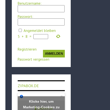
Benutzername:
Passwort:
Angemeldet bleiben
5
+
8
=
Registrieren
ANMELDEN
Passwort vergessen
ZIPABOX.DE
Klicke hier, um
Marketing-Cookies zu
zipabox.de