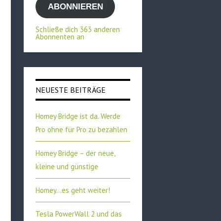
ABONNIEREN
Adresse
Schließe dich 363 anderen
Abonnenten an
NEUESTE BEITRÄGE
Homey Bridge ist da. Werde
Pro ohne für Pro zu bezahlen
Homey Bridge – der neue,
kleine und günstige
Homey…es geht weiter!
Tesla PowerWall 2 und das