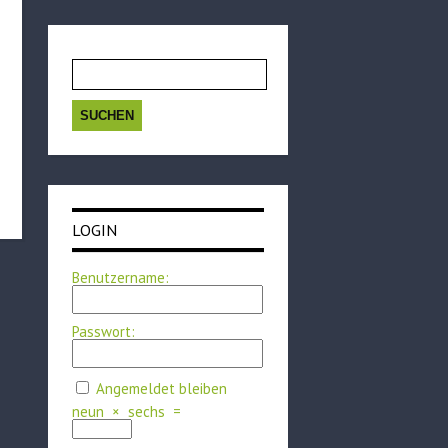
Suchen
nach:
LOGIN
Benutzername:
Passwort:
Angemeldet bleiben
neun
×
sechs
=