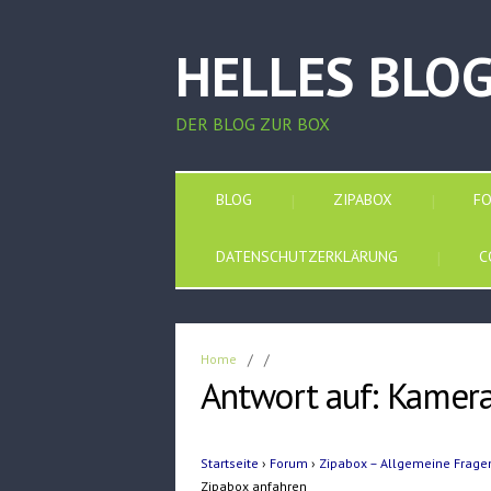
HELLES BLO
DER BLOG ZUR BOX
BLOG
ZIPABOX
F
DATENSCHUTZERKLÄRUNG
C
Home
/
/
Antwort auf: Kamera
Startseite
›
Forum
›
Zipabox – Allgemeine Frage
Zipabox anfahren