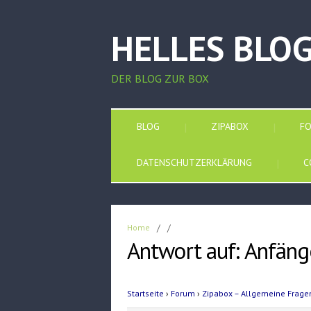
HELLES BLO
DER BLOG ZUR BOX
BLOG
ZIPABOX
F
DATENSCHUTZERKLÄRUNG
C
Home
/
/
Antwort auf: Anfäng
Startseite
›
Forum
›
Zipabox – Allgemeine Frage