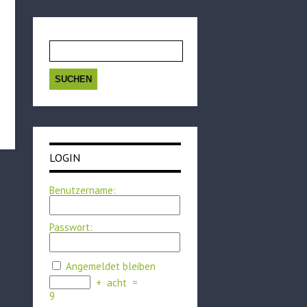
Suchen
nach:
LOGIN
Benutzername:
Passwort:
Angemeldet bleiben
+
acht
=
9