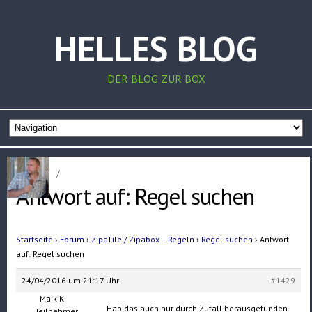
HELLES BLOG
DER BLOG ZUR BOX
Home
/
/
Antwort auf: Regel suchen
Startseite
›
Forum
›
ZipaTile / Zipabox – Regeln
›
Regel suchen
›
Antwort
auf: Regel suchen
24/04/2016 um 21:17 Uhr
#1429
Maik K
Hab das auch nur durch Zufall herausgefunden.
Teilnehmer