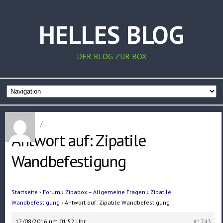
HELLES BLOG
DER BLOG ZUR BOX
Home
/
/
Antwort auf: Zipatile
Wandbefestigung
Startseite
›
Forum
›
Zipabox – Allgemeine Fragen
›
Zipatile
Wandbefestigung
›
Antwort auf: Zipatile Wandbefestigung
12/08/2016 um 01:52 Uhr
#1743