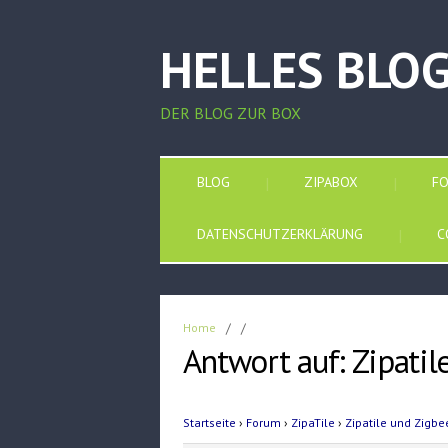
HELLES BLO
DER BLOG ZUR BOX
BLOG
ZIPABOX
F
DATENSCHUTZERKLÄRUNG
C
Home
/
/
Antwort auf: Zipatil
Startseite
›
Forum
›
ZipaTile
›
Zipatile und Zigbe