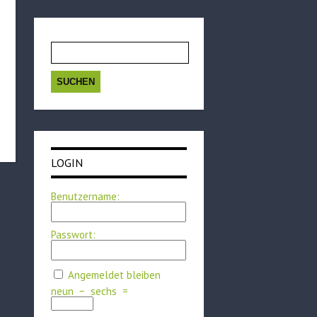
Suchen
nach:
LOGIN
Benutzername:
Passwort:
Angemeldet bleiben
neun
−
sechs
=