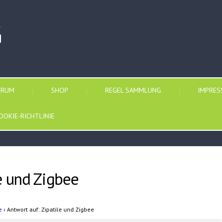
G
ORUM
SHOP
REGEL SAMMLUNG
IMPRE
OOKIE-RICHTLINIE
e und Zigbee
e
›
Antwort auf: Zipatile und Zigbee