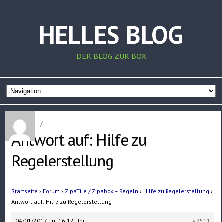
HELLES BLOG
DER BLOG ZUR BOX
Home
/
/
Antwort auf: Hilfe zu
Regelerstellung
Startseite
›
Forum
›
ZipaTile / Zipabox – Regeln
›
Hilfe zu Regelerstellung
›
Antwort auf: Hilfe zu Regelerstellung
04/01/2017 um 16:12 Uhr
#2511