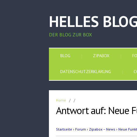
HELLES BLO
DER BLOG ZUR BOX
BLOG
ZIPABOX
F
DATENSCHUTZERKLÄRUNG
C
Home
/
/
Antwort auf: Neue F
Startseite
›
Forum
›
Zipabox – News
›
Neue Funkt