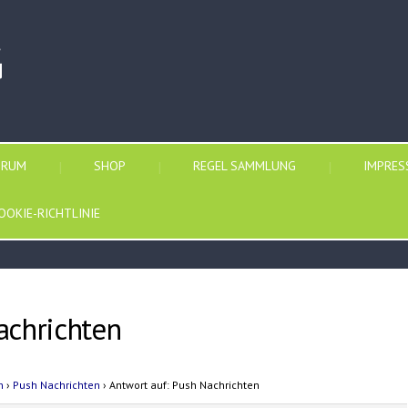
G
ORUM
SHOP
REGEL SAMMLUNG
IMPRE
OOKIE-RICHTLINIE
achrichten
n
›
Push Nachrichten
›
Antwort auf: Push Nachrichten