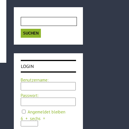
Suchen
nach:
LOGIN
Benutzername:
Passwort:
Angemeldet bleiben
6
+
sechs
=