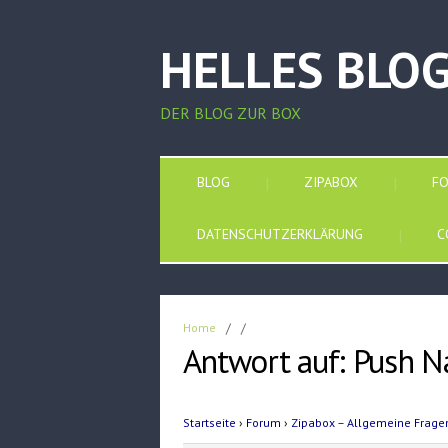
HELLES BLO
DER BLOG ZUR BOX
BLOG
ZIPABOX
F
DATENSCHUTZERKLÄRUNG
C
Home
/
/
Antwort auf: Push N
Startseite
›
Forum
›
Zipabox – Allgemeine Frage