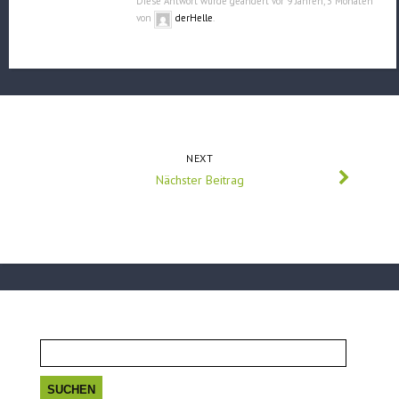
Diese Antwort wurde geändert vor 9 Jahren, 3 Monaten
von
derHelle
.
NEXT
Nächster Beitrag
Suchen
nach: