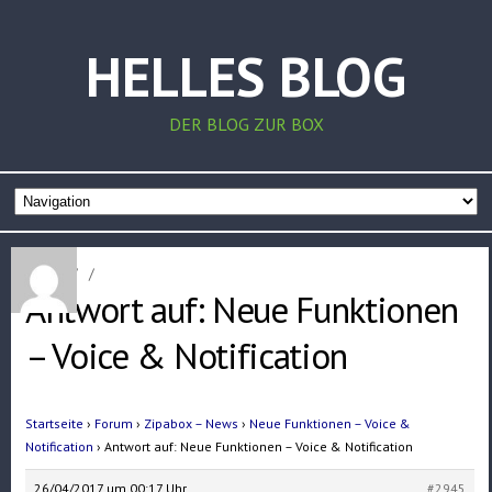
HELLES BLOG
DER BLOG ZUR BOX
Home
/
/
Antwort auf: Neue Funktionen
– Voice & Notification
Startseite
›
Forum
›
Zipabox – News
›
Neue Funktionen – Voice &
Notification
›
Antwort auf: Neue Funktionen – Voice & Notification
26/04/2017 um 00:17 Uhr
#2945