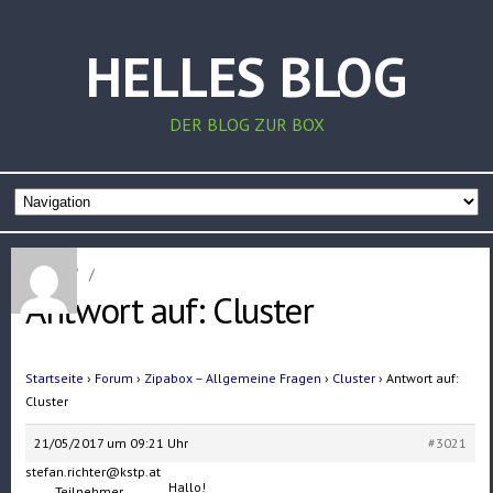
HELLES BLOG
DER BLOG ZUR BOX
Home
/
/
Antwort auf: Cluster
Startseite
›
Forum
›
Zipabox – Allgemeine Fragen
›
Cluster
›
Antwort auf:
Cluster
21/05/2017 um 09:21 Uhr
#3021
stefan.richter@kstp.at
Hallo!
Teilnehmer