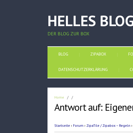
HELLES BLO
DER BLOG ZUR BOX
BLOG
ZIPABOX
F
DATENSCHUTZERKLÄRUNG
C
Home
/
/
Antwort auf: Eigen
Startseite
›
Forum
›
ZipaTile / Zipabox – Regeln
›