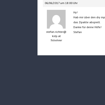
06/06/2017 um 18:00 Uhr
Hy!
Hab mir über den dry inp
das Zipatile abspielt.
Danke für deine Hilfe!
stefan.richter@
Stefan
kstp.at
Teilnehmer