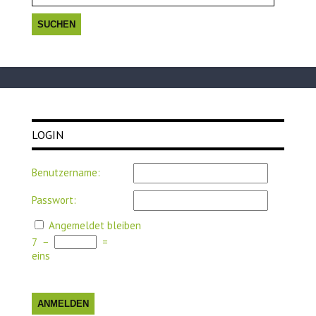
LOGIN
Benutzername:
Passwort:
Angemeldet bleiben
7
−
=
eins
ANMELDEN