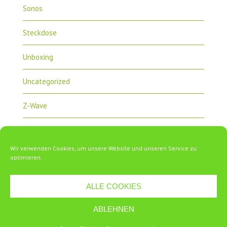
Sonos
Steckdose
Unboxing
Uncategorized
Z-Wave
Zipabox
Wir verwenden Cookies, um unsere Website und unseren Service zu
ZipaTile
optimieren.
ALLE COOKIES
ABLEHNEN
Copyright 2018 Zipabox.de