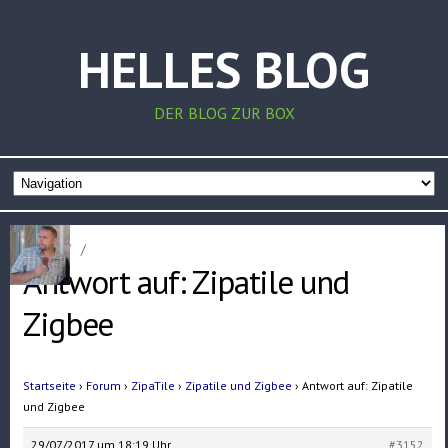
HELLES BLOG
DER BLOG ZUR BOX
Home
/
/
Antwort auf: Zipatile und
Zigbee
Startseite
›
Forum
›
ZipaTile
›
Zipatile und Zigbee
›
Antwort auf: Zipatile
und Zigbee
29/07/2017 um 18:19 Uhr
#3152