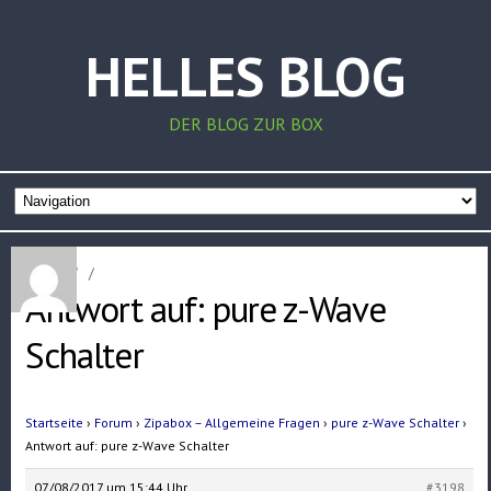
HELLES BLOG
DER BLOG ZUR BOX
Home
/
/
Antwort auf: pure z-Wave
Schalter
Startseite
›
Forum
›
Zipabox – Allgemeine Fragen
›
pure z-Wave Schalter
›
Antwort auf: pure z-Wave Schalter
07/08/2017 um 15:44 Uhr
#3198