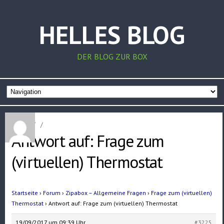
HELLES BLOG
DER BLOG ZUR BOX
Home
/
/
Antwort auf: Frage zum
(virtuellen) Thermostat
Startseite
›
Forum
›
Zipabox – Allgemeine Fragen
›
Frage zum (virtuellen)
Thermostat
›
Antwort auf: Frage zum (virtuellen) Thermostat
19/09/2017 um 09:39 Uhr
#3225