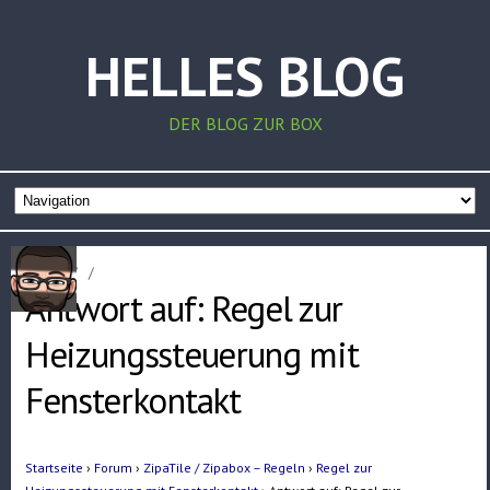
HELLES BLOG
DER BLOG ZUR BOX
Home
/
/
Antwort auf: Regel zur
Heizungssteuerung mit
Fensterkontakt
Startseite
›
Forum
›
ZipaTile / Zipabox – Regeln
›
Regel zur