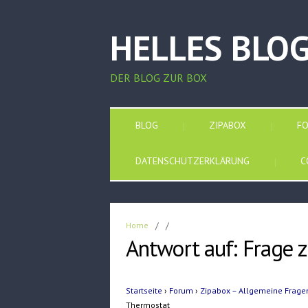
HELLES BLO
DER BLOG ZUR BOX
BLOG
ZIPABOX
F
DATENSCHUTZERKLÄRUNG
C
Home
/
/
Antwort auf: Frage 
Startseite
›
Forum
›
Zipabox – Allgemeine Frage
Thermostat