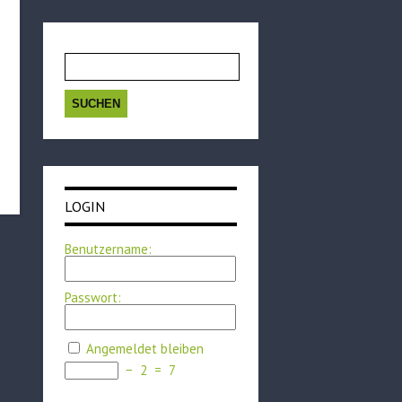
Suchen
nach:
LOGIN
Benutzername:
Passwort:
Angemeldet bleiben
−
2
=
7