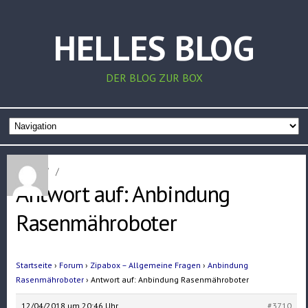
HELLES BLOG
DER BLOG ZUR BOX
Home
/
/
Antwort auf: Anbindung
Rasenmähroboter
Startseite
›
Forum
›
Zipabox – Allgemeine Fragen
›
Anbindung
Rasenmähroboter
›
Antwort auf: Anbindung Rasenmähroboter
12/04/2018 um 20:46 Uhr
#3710