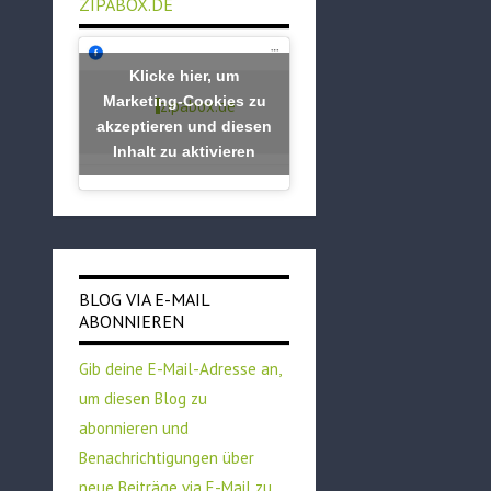
ZIPABOX.DE
Klicke hier, um
Marketing-Cookies zu
zipabox.de
akzeptieren und diesen
Inhalt zu aktivieren
BLOG VIA E-MAIL
ABONNIEREN
Gib deine E-Mail-Adresse an,
um diesen Blog zu
abonnieren und
Benachrichtigungen über
neue Beiträge via E-Mail zu