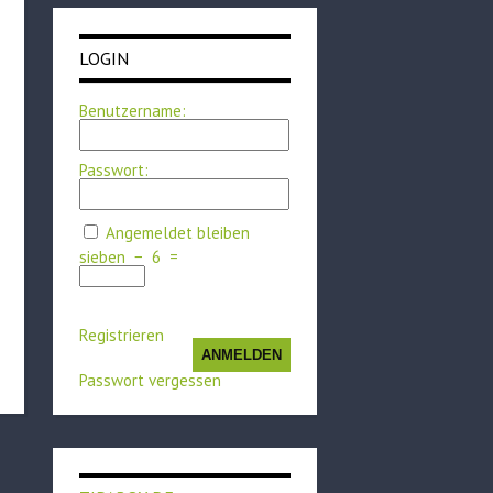
LOGIN
Benutzername:
Passwort:
Angemeldet bleiben
sieben
−
6
=
Registrieren
ANMELDEN
Passwort vergessen