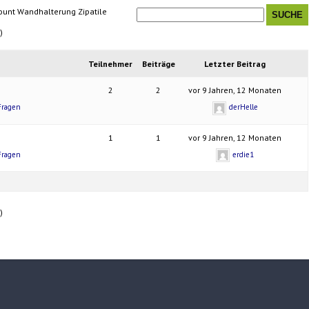
unt Wandhalterung Zipatile
)
Teilnehmer
Beiträge
Letzter Beitrag
2
2
vor 9 Jahren, 12 Monaten
Fragen
derHelle
1
1
vor 9 Jahren, 12 Monaten
Fragen
erdie1
)