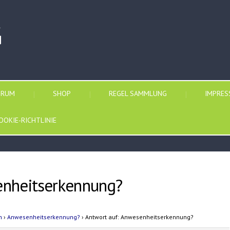
G
ORUM
SHOP
REGEL SAMMLUNG
IMPRE
OOKIE-RICHTLINIE
enheitserkennung?
n
›
Anwesenheitserkennung?
›
Antwort auf: Anwesenheitserkennung?