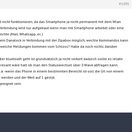
#1035
d nicht funktionieren, da das Smartphone ja nicht permanent mit dem Wlan
 Verbindung wird nur aufgebaut wenn man mit Smartphone arbeitet oder eine
öchte.(Mail, Whatsapp, ec.)
 dem Danalock in Verbindung mit der Zipabox möglich, wechle Kommandos kann
,welche Meldungen kommen vom Schloss? Habe da noch nichts darüber
er bluetooth geht ist grundsätzlich ja nicht verkert dadurch sollte es relativ
teresant wäre halt ob man den Statuswechsel über Z-Wave abfragen kann.
.ä. -wenn das Phone in einem bestimmten Bereicht ist-soll die Url von einem
t werden und der Wert auf 1 gestzt.
eeignet sein.