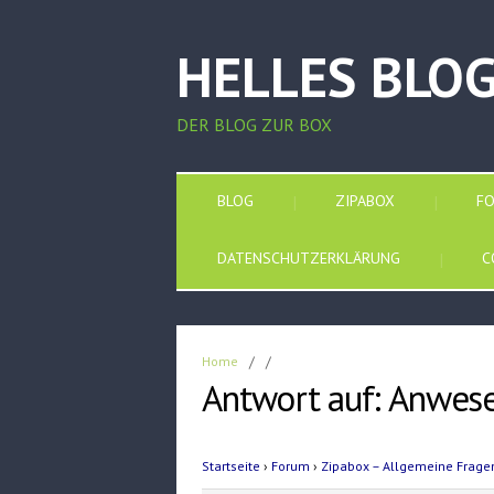
HELLES BLO
DER BLOG ZUR BOX
BLOG
ZIPABOX
F
DATENSCHUTZERKLÄRUNG
C
Home
/
/
Antwort auf: Anwes
Startseite
›
Forum
›
Zipabox – Allgemeine Frage