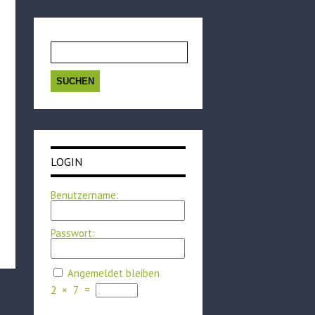
Suchen
nach:
LOGIN
Benutzername:
Passwort:
Angemeldet bleiben
2
×
7
=