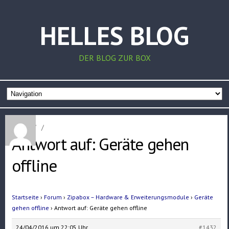
HELLES BLOG
DER BLOG ZUR BOX
Home
/
/
Antwort auf: Geräte gehen
offline
Startseite
›
Forum
›
Zipabox – Hardware & Erweiterungsmodule
›
Geräte
gehen offline
›
Antwort auf: Geräte gehen offline
24/04/2016 um 22:05 Uhr
#1432