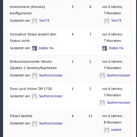
Innensirene (Devolo)
3
6
vor 6 Jahren,
konfigurieren
7 Monaten
Gestartet von:
Toni79
Toni79
Sensative Stripe ändert den
4
7
vor 6 Jahren,
Status nicht
7 Monaten
Gestartet von:
Doktor Hu
Doktor Hu
Diskussionsrunde- Neues
1
1
vor 6 Jahren,
Zipatile 2 Vorteile/Nachteile
7 Monaten
Gestartet von:
Southerncrosser
Southerncrosser
Door Lock Vision ZM 1702
1
2
vor 6 Jahren,
7 Monaten
Gestartet von:
Southerncrosser
Southerncrosser
Fibaro Keyfob
4
11
vor 6 Jahren,
8 Monaten
Gestartet von:
Southerncrosser
neotek