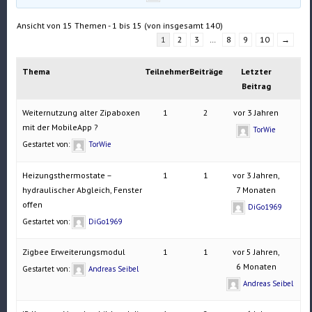
Ansicht von 15 Themen - 1 bis 15 (von insgesamt 140)
1
2
3
…
8
9
10
→
Thema
Teilnehmer
Beiträge
Letzter
Beitrag
Weiternutzung alter Zipaboxen
1
2
vor 3 Jahren
mit der MobileApp ?
TorWie
Gestartet von:
TorWie
Heizungsthermostate –
1
1
vor 3 Jahren,
hydraulischer Abgleich, Fenster
7 Monaten
offen
DiGo1969
Gestartet von:
DiGo1969
Zigbee Erweiterungsmodul
1
1
vor 5 Jahren,
6 Monaten
Gestartet von:
Andreas Seibel
Andreas Seibel