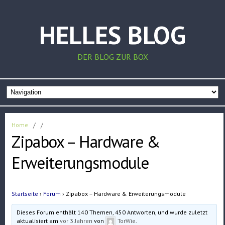
HELLES BLOG
DER BLOG ZUR BOX
Home
/
/
Zipabox – Hardware &
Erweiterungsmodule
Startseite
›
Forum
›
Zipabox – Hardware & Erweiterungsmodule
Dieses Forum enthält 140 Themen, 450 Antworten, und wurde zuletzt
aktualisiert am
vor 3 Jahren
von
TorWie
.