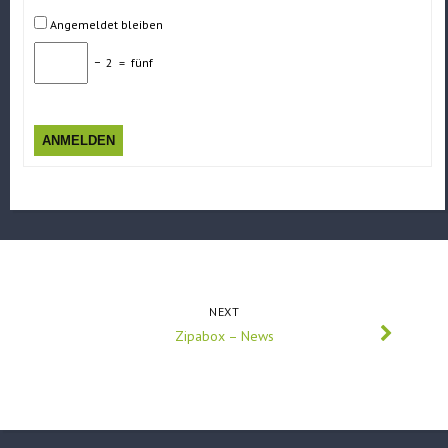
Angemeldet bleiben
−
2
=
fünf
ANMELDEN
NEXT
Zipabox – News