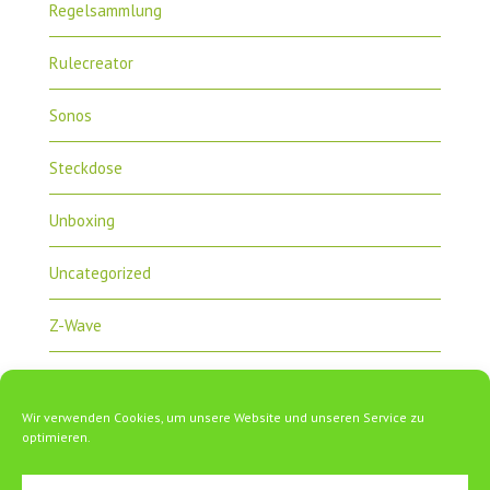
Regelsammlung
Rulecreator
Sonos
Steckdose
Unboxing
Uncategorized
Z-Wave
Zipabox
Wir verwenden Cookies, um unsere Website und unseren Service zu
ZipaTile
optimieren.