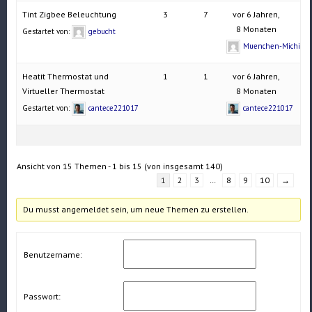
Tint Zigbee Beleuchtung
3
7
vor 6 Jahren,
8 Monaten
Gestartet von:
gebucht
Muenchen-Michi
Heatit Thermostat und
1
1
vor 6 Jahren,
Virtueller Thermostat
8 Monaten
Gestartet von:
cantece221017
cantece221017
Ansicht von 15 Themen - 1 bis 15 (von insgesamt 140)
1
2
3
…
8
9
10
→
Du musst angemeldet sein, um neue Themen zu erstellen.
Benutzername:
Passwort: