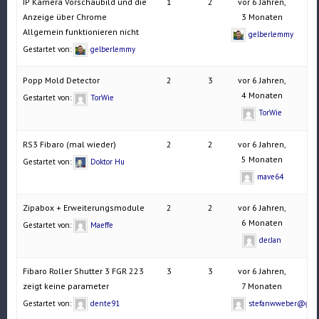
IP Kamera Vorschaubild und die
1
2
vor 6 Jahren,
Anzeige über Chrome
3 Monaten
Allgemein funktionieren nicht
gelberlemmy
Gestartet von:
gelberlemmy
Popp Mold Detector
2
3
vor 6 Jahren,
4 Monaten
Gestartet von:
TorWie
TorWie
RS3 Fibaro (mal wieder)
2
2
vor 6 Jahren,
5 Monaten
Gestartet von:
Doktor Hu
mave64
Zipabox + Erweiterungsmodule
2
2
vor 6 Jahren,
6 Monaten
Gestartet von:
Maeffe
derJan
Fibaro Roller Shutter 3 FGR 223
3
3
vor 6 Jahren,
zeigt keine parameter
7 Monaten
Gestartet von:
dente91
stefanwweber@gmx