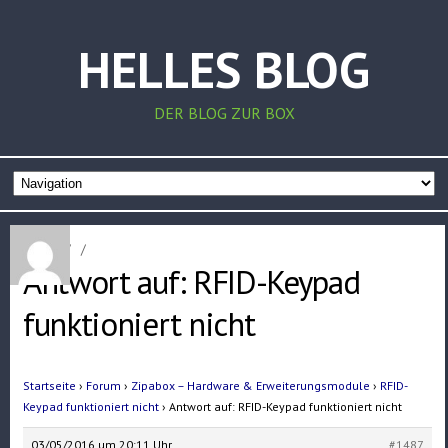
HELLES BLOG
DER BLOG ZUR BOX
Home
/
/
Antwort auf: RFID-Keypad
funktioniert nicht
Startseite
›
Forum
›
Zipabox – Hardware & Erweiterungsmodule
›
RFID-
Keypad funktioniert nicht
›
Antwort auf: RFID-Keypad funktioniert nicht
03/05/2016 um 20:11 Uhr
#1487