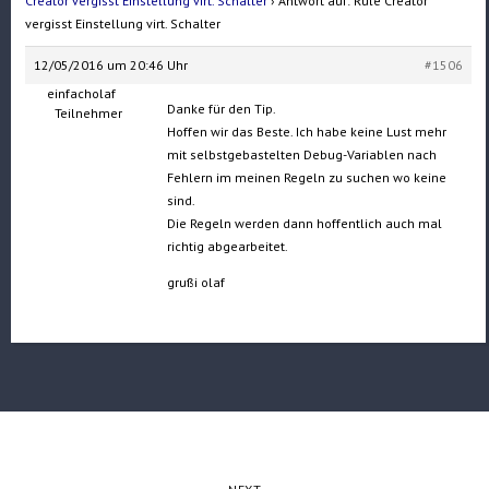
Creator vergisst Einstellung virt. Schalter
›
Antwort auf: Rule Creator
vergisst Einstellung virt. Schalter
12/05/2016 um 20:46 Uhr
#1506
einfacholaf
Danke für den Tip.
Teilnehmer
Hoffen wir das Beste. Ich habe keine Lust mehr
mit selbstgebastelten Debug-Variablen nach
Fehlern im meinen Regeln zu suchen wo keine
sind.
Die Regeln werden dann hoffentlich auch mal
richtig abgearbeitet.
grußi olaf