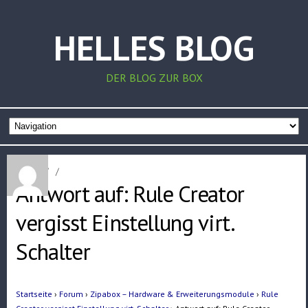
HELLES BLOG
DER BLOG ZUR BOX
Home
/
/
Antwort auf: Rule Creator
vergisst Einstellung virt.
Schalter
Startseite
›
Forum
›
Zipabox – Hardware & Erweiterungsmodule
›
Rule