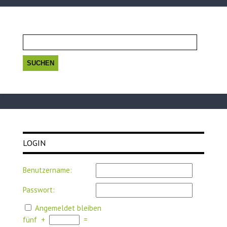
Suchen
nach:
LOGIN
Benutzername:
Passwort:
Angemeldet bleiben
fünf
+
=