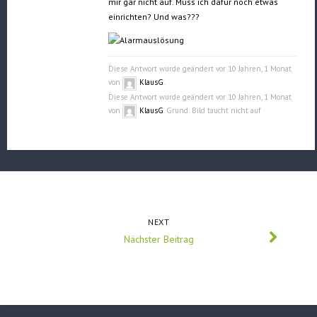
mir gar nicht auf. Muss ich dafür noch etwas
einrichten? Und was???
Diese Antwort wurde geändert vor 10 Jahren, 1 Monat
von
KlausG
.
Diese Antwort wurde geändert vor 10 Jahren, 1 Monat
von
KlausG
. Grund: Bild taucht nicht auf
NEXT
Nächster Beitrag