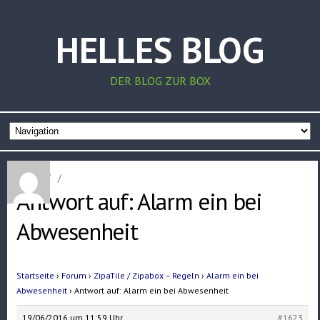
HELLES BLOG
DER BLOG ZUR BOX
Home
/
/
Antwort auf: Alarm ein bei
Abwesenheit
Startseite
›
Forum
›
ZipaTile / Zipabox – Regeln
›
Alarm ein bei
Abwesenheit
›
Antwort auf: Alarm ein bei Abwesenheit
19/06/2016 um 11:59 Uhr
#1623