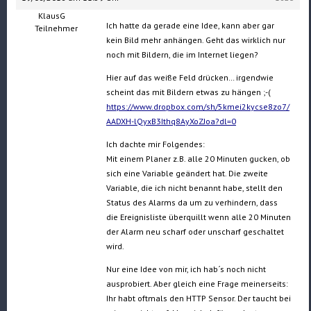
KlausG
Ich hatte da gerade eine Idee, kann aber gar
Teilnehmer
kein Bild mehr anhängen. Geht das wirklich nur
noch mit Bildern, die im Internet liegen?
Hier auf das weiße Feld drücken… irgendwie
scheint das mit Bildern etwas zu hängen ;-(
https://www.dropbox.com/sh/5kmei2kycse8zo7/
AADXH-lQyxB3Ithq8AyXoZJoa?dl=0
Ich dachte mir Folgendes:
Mit einem Planer z.B. alle 20 Minuten gucken, ob
sich eine Variable geändert hat. Die zweite
Variable, die ich nicht benannt habe, stellt den
Status des Alarms da um zu verhindern, dass
die Ereignisliste überquillt wenn alle 20 Minuten
der Alarm neu scharf oder unscharf geschaltet
wird.
Nur eine Idee von mir, ich hab´s noch nicht
ausprobiert. Aber gleich eine Frage meinerseits:
Ihr habt oftmals den HTTP Sensor. Der taucht bei