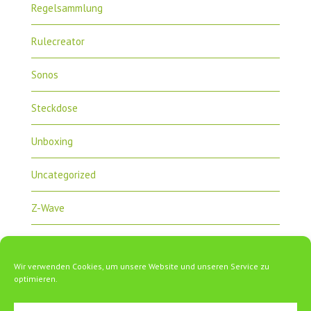
Regelsammlung
Rulecreator
Sonos
Steckdose
Unboxing
Uncategorized
Z-Wave
Zipabox
Wir verwenden Cookies, um unsere Website und unseren Service zu
ZipaTile
optimieren.