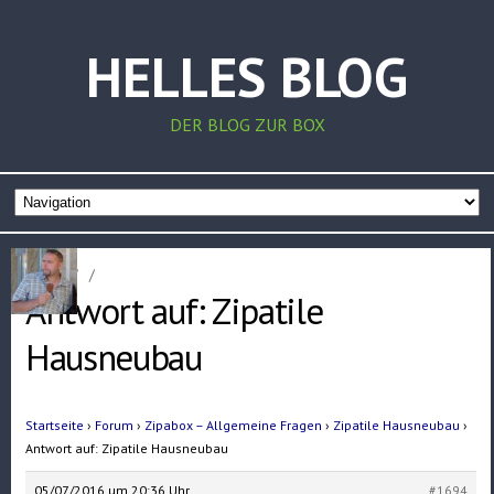
HELLES BLOG
DER BLOG ZUR BOX
Home
/
/
Antwort auf: Zipatile
Hausneubau
Startseite
›
Forum
›
Zipabox – Allgemeine Fragen
›
Zipatile Hausneubau
›
Antwort auf: Zipatile Hausneubau
05/07/2016 um 20:36 Uhr
#1694