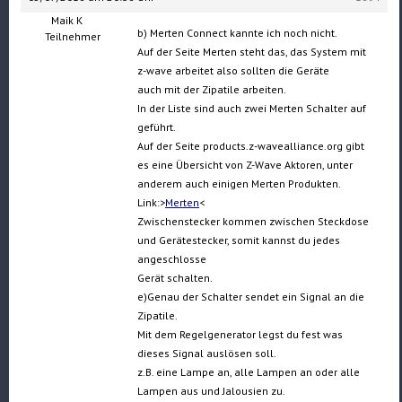
Maik K
b) Merten Connect kannte ich noch nicht.
Teilnehmer
Auf der Seite Merten steht das, das System mit
z-wave arbeitet also sollten die Geräte
auch mit der Zipatile arbeiten.
In der Liste sind auch zwei Merten Schalter auf
geführt.
Auf der Seite products.z-wavealliance.org gibt
es eine Übersicht von Z-Wave Aktoren, unter
anderem auch einigen Merten Produkten.
Link:>
Merten
<
Zwischenstecker kommen zwischen Steckdose
und Gerätestecker, somit kannst du jedes
angeschlosse
Gerät schalten.
e)Genau der Schalter sendet ein Signal an die
Zipatile.
Mit dem Regelgenerator legst du fest was
dieses Signal auslösen soll.
z.B. eine Lampe an, alle Lampen an oder alle
Lampen aus und Jalousien zu.