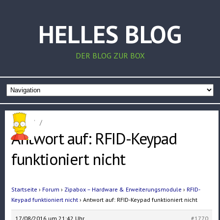
HELLES BLOG
DER BLOG ZUR BOX
Home
/
/
Antwort auf: RFID-Keypad
funktioniert nicht
Startseite
›
Forum
›
Zipabox – Hardware & Erweiterungsmodule
›
RFID-
Keypad funktioniert nicht
›
Antwort auf: RFID-Keypad funktioniert nicht
17/08/2016 um 21:42 Uhr
#1770