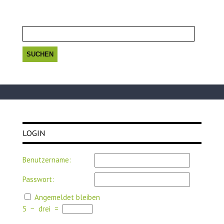
Suchen
nach:
LOGIN
Benutzername:
Passwort:
Angemeldet bleiben
5
−
drei
=