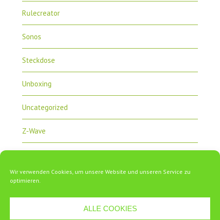
Rulecreator
Sonos
Steckdose
Unboxing
Uncategorized
Z-Wave
Zipabox
Wir verwenden Cookies, um unsere Website und unseren Service zu
ZipaTile
optimieren.
ALLE COOKIES