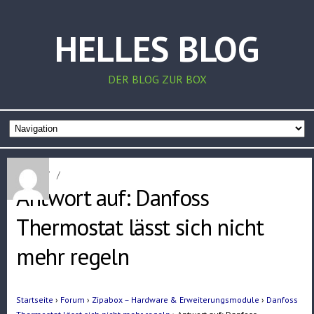
HELLES BLOG
DER BLOG ZUR BOX
Home
/
/
Antwort auf: Danfoss
Thermostat lässt sich nicht
mehr regeln
Startseite
›
Forum
›
Zipabox – Hardware & Erweiterungsmodule
›
Danfoss