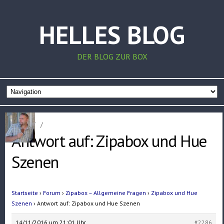
HELLES BLOG
DER BLOG ZUR BOX
Home
/
/
Antwort auf: Zipabox und Hue
Szenen
Startseite
›
Forum
›
Zipabox – Allgemeine Fragen
›
Zipabox und Hue
Szenen
›
Antwort auf: Zipabox und Hue Szenen
14/11/2016 um 21:01 Uhr
#2286