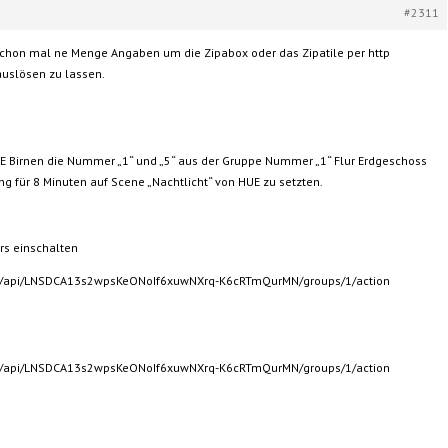
#2311
schon mal ne Menge Angaben um die Zipabox oder das Zipatile per http
auslösen zu lassen.
 Birnen die Nummer „1“ und „5“ aus der Gruppe Nummer „1“ Flur Erdgeschoss
g für 8 Minuten auf Scene „Nachtlicht“ von HUE zu setzten.
rs einschalten
.60/api/LNSDCA13s2wpsKeONoIf6xuwNXrq-K6cRTmQurMN/groups/1/action
.60/api/LNSDCA13s2wpsKeONoIf6xuwNXrq-K6cRTmQurMN/groups/1/action