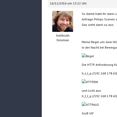
16/11/2016 um 13:22 Uhr
So damit habt Ihr dann 
Anfrage Philips Scenen 
Das sieht dann so aus:
Kaltbluth
Teilnehmer
Meine Regel um zwei HUE
in der Nacht bei Bewegun
Die HTTP Anforderung fü
h_t_t_p://192.168.178
und Licht aus:
h_t_t_p://192.168.178
Gruß Ulf