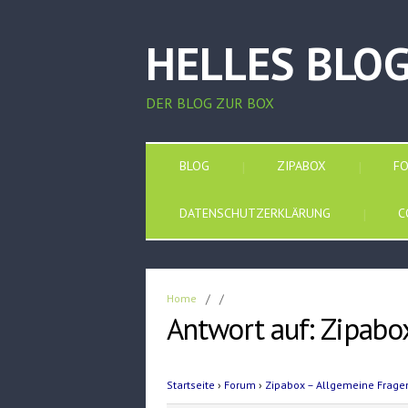
HELLES BLO
DER BLOG ZUR BOX
BLOG
ZIPABOX
F
DATENSCHUTZERKLÄRUNG
C
Home
/
/
Antwort auf: Zipab
Startseite
›
Forum
›
Zipabox – Allgemeine Frage