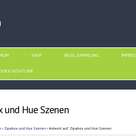
G
ORUM
SHOP
REGEL SAMMLUNG
IMPRE
OOKIE-RICHTLINIE
ox und Hue Szenen
n
›
Zipabox und Hue Szenen
›
Antwort auf: Zipabox und Hue Szenen