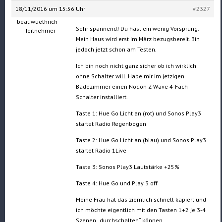
18/11/2016 um 15:56 Uhr
#2327
beat.wuethrich
Sehr spannend! Du hast ein wenig Vorsprung.
Teilnehmer
Mein Haus wird erst im März bezugsbereit. Bin
jedoch jetzt schon am Testen.
Ich bin noch nicht ganz sicher ob ich wirklich
ohne Schalter will. Habe mir im jetzigen
Badezimmer einen Nodon Z-Wave 4-Fach
Schalter installiert.
Taste 1: Hue Go Licht an (rot) und Sonos Play3
startet Radio Regenbogen
Taste 2: Hue Go Licht an (blau) und Sonos Play3
startet Radio 1Live
Taste 3: Sonos Play3 Lautstärke +25%
Taste 4: Hue Go und Play 3 off
Meine Frau hat das ziemlich schnell kapiert und
ich möchte eigentlich mit den Tasten 1+2 je 3-4
Szenen „durchschalten“ können.