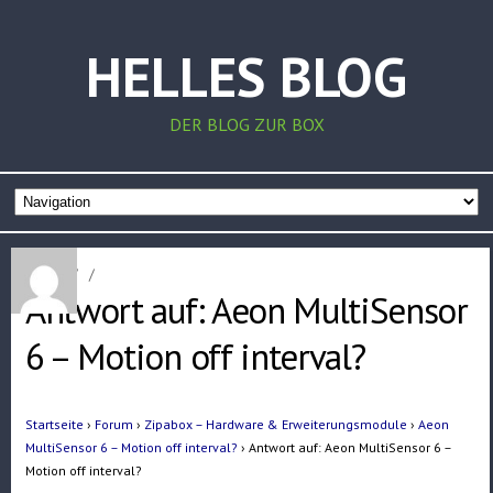
HELLES BLOG
DER BLOG ZUR BOX
Home
/
/
Antwort auf: Aeon MultiSensor
6 – Motion off interval?
Startseite
›
Forum
›
Zipabox – Hardware & Erweiterungsmodule
›
Aeon
MultiSensor 6 – Motion off interval?
›
Antwort auf: Aeon MultiSensor 6 –
Motion off interval?