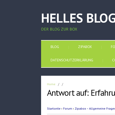
HELLES BLO
DER BLOG ZUR BOX
BLOG
ZIPABOX
F
DATENSCHUTZERKLÄRUNG
C
Home
/
/
Antwort auf: Erfahr
Startseite
›
Forum
›
Zipabox – Allgemeine Frage