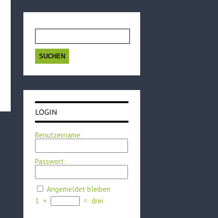
Suchen
nach:
LOGIN
Benutzername:
Passwort:
Angemeldet bleiben
1
+
=
drei