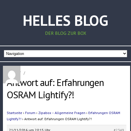
HELLES BLOG
DER BLOG ZUR BOX
Home
/
/
Antwort auf: Erfahrungen
OSRAM Lightify?!
Startseite
›
Forum
›
Zipabox – Allgemeine Fragen
›
Erfahrungen OSRAM
Lightify?!
›
Antwort auf: Erfahrungen OSRAM Lightify?!
21/11/2016 um 20:15 Uhr
#2349