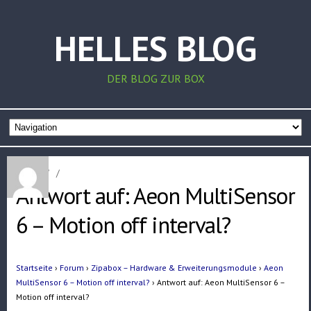
HELLES BLOG
DER BLOG ZUR BOX
Home
/
/
Antwort auf: Aeon MultiSensor
6 – Motion off interval?
Startseite
›
Forum
›
Zipabox – Hardware & Erweiterungsmodule
›
Aeon
MultiSensor 6 – Motion off interval?
›
Antwort auf: Aeon MultiSensor 6 –
Motion off interval?