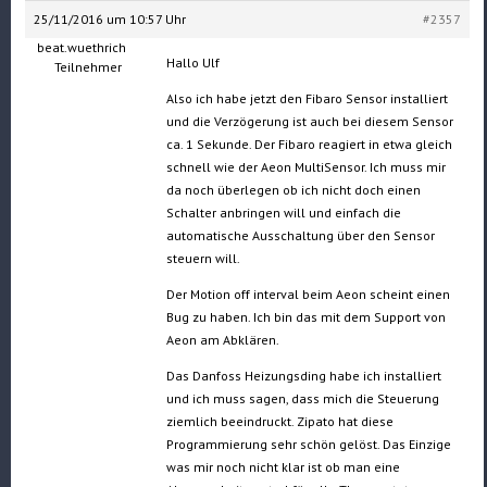
25/11/2016 um 10:57 Uhr
#2357
beat.wuethrich
Hallo Ulf
Teilnehmer
Also ich habe jetzt den Fibaro Sensor installiert
und die Verzögerung ist auch bei diesem Sensor
ca. 1 Sekunde. Der Fibaro reagiert in etwa gleich
schnell wie der Aeon MultiSensor. Ich muss mir
da noch überlegen ob ich nicht doch einen
Schalter anbringen will und einfach die
automatische Ausschaltung über den Sensor
steuern will.
Der Motion off interval beim Aeon scheint einen
Bug zu haben. Ich bin das mit dem Support von
Aeon am Abklären.
Das Danfoss Heizungsding habe ich installiert
und ich muss sagen, dass mich die Steuerung
ziemlich beeindruckt. Zipato hat diese
Programmierung sehr schön gelöst. Das Einzige
was mir noch nicht klar ist ob man eine