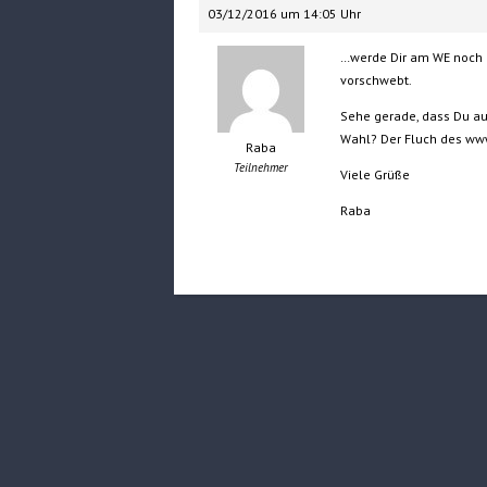
03/12/2016 um 14:05 Uhr
…werde Dir am WE noch m
vorschwebt.
Sehe gerade, dass Du auc
Wahl? Der Fluch des www 
Raba
Teilnehmer
Viele Grüße
Raba