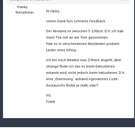
franky
Hi Helle,
Teilnehmer
vielen Dank fürs schnelle Feedback.
Der Abstand ist zwischen 5-100cm. D.h. ich hab
mein Tile mit an die Türe genommen.
Hab es in verschiedenen Abständen probiert.
Leider ohne Erfolg…
Ich bin noch Newbie was Z-Wave angeht, aber
strange finde ich das es beim Exkludieren
erkannt wird, nicht jedoch beim Inkludieren. D.h.
eine „Erkennung“ anhand irgendeines Code-
Austauschs findet ja statt, oder?
VG,
Frank