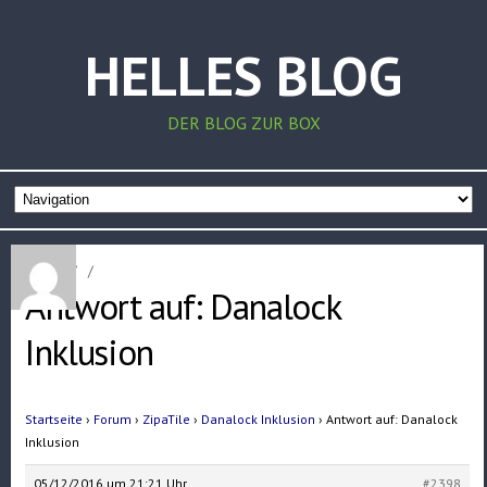
HELLES BLOG
DER BLOG ZUR BOX
Home
/
/
Antwort auf: Danalock
Inklusion
Startseite
›
Forum
›
ZipaTile
›
Danalock Inklusion
›
Antwort auf: Danalock
Inklusion
05/12/2016 um 21:21 Uhr
#2398