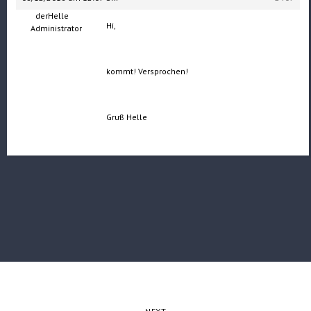
derHelle
Hi,
Administrator
kommt! Versprochen!
Gruß Helle