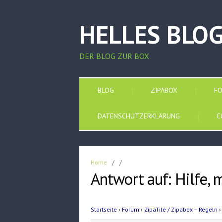
HELLES BLO
DER BLOG ZUR BOX
BLOG
ZIPABOX
F
DATENSCHUTZERKLÄRUNG
C
Home
/
/
Antwort auf: Hilfe,
Startseite
›
Forum
›
ZipaTile / Zipabox – Regeln
›