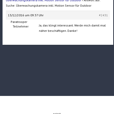
Überwachungskamera inkl. Motion Sensor für Outdoor
›
Antwort auf:
Suche: Überwachungskamera inkl. Motion Sensor für Outdoor
13/12/2016 um 09:37 Uhr
#2431
Paratrooper
Ja, das klingt interessant. Werde mich damit mal
Teilnehmer
näher beschäftigen. Danke!