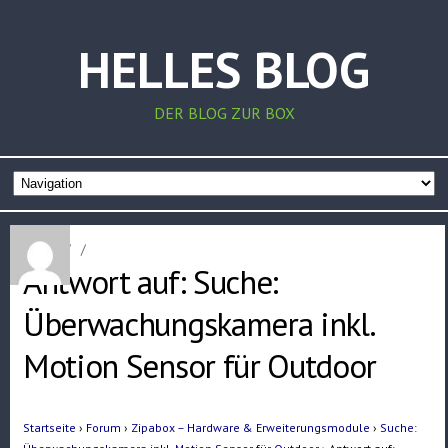
HELLES BLOG
DER BLOG ZUR BOX
Home
/
/
Antwort auf: Suche:
Überwachungskamera inkl.
Motion Sensor für Outdoor
Startseite
›
Forum
›
Zipabox – Hardware & Erweiterungsmodule
›
Suche: