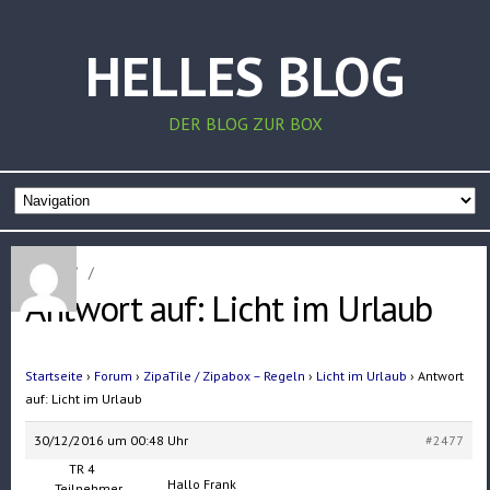
HELLES BLOG
DER BLOG ZUR BOX
Home
/
/
Antwort auf: Licht im Urlaub
Startseite
›
Forum
›
ZipaTile / Zipabox – Regeln
›
Licht im Urlaub
›
Antwort
auf: Licht im Urlaub
30/12/2016 um 00:48 Uhr
#2477
TR 4
Hallo Frank
Teilnehmer