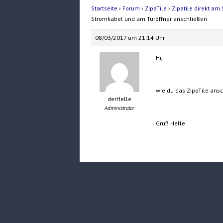
Startseite
›
Forum
›
ZipaTile
›
Zipatile direkt a
Stromkabel und am Türöffner anschließen
08/03/2017 um 21:14 Uhr
Hi,
wie du das ZipaTile ansc
derHelle
Administrator
Gruß Helle