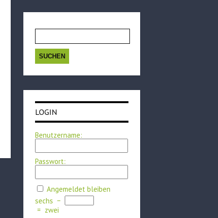
Suchen
nach:
LOGIN
Benutzername:
Passwort:
Angemeldet bleiben
sechs
−
=
zwei