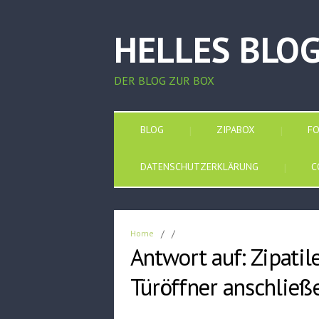
HELLES BLO
DER BLOG ZUR BOX
BLOG
ZIPABOX
F
DATENSCHUTZERKLÄRUNG
C
Home
/
/
Antwort auf: Zipati
Türöffner anschließ