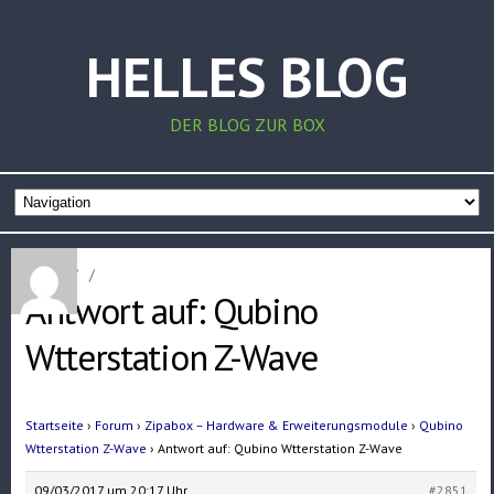
HELLES BLOG
DER BLOG ZUR BOX
Home
/
/
Antwort auf: Qubino
Wtterstation Z-Wave
Startseite
›
Forum
›
Zipabox – Hardware & Erweiterungsmodule
›
Qubino
Wtterstation Z-Wave
›
Antwort auf: Qubino Wtterstation Z-Wave
09/03/2017 um 20:17 Uhr
#2851