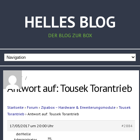
HELLES BLOG
DER BLOG ZUR BOX
Home
/
/
Antwort auf: Tousek Torantrieb
Startseite
›
Forum
›
Zipabox – Hardware & Erweiterungsmodule
›
Tousek
Torantrieb
›
Antwort auf: Tousek Torantrieb
17/03/2017 um 20:00 Uhr
#2884
derHelle
Hi,
Administrator