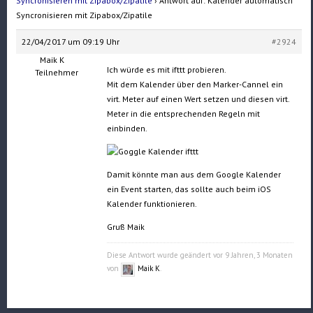
Syncronisieren mit Zipabox/Zipatile
›
Antwort auf: Kalender automatisch
Syncronisieren mit Zipabox/Zipatile
22/04/2017 um 09:19 Uhr
#2924
Maik K
Ich würde es mit ifttt probieren.
Teilnehmer
Mit dem Kalender über den Marker-Cannel ein
virt. Meter auf einen Wert setzen und diesen virt.
Meter in die entsprechenden Regeln mit
einbinden.
Damit könnte man aus dem Google Kalender
ein Event starten, das sollte auch beim iOS
Kalender funktionieren.
Gruß Maik
Diese Antwort wurde geändert vor 9 Jahren, 3 Monaten
von
Maik K
.