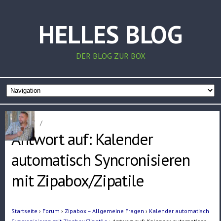
HELLES BLOG
DER BLOG ZUR BOX
Home
/
/
Antwort auf: Kalender
automatisch Syncronisieren
mit Zipabox/Zipatile
Startseite
›
Forum
›
Zipabox – Allgemeine Fragen
›
Kalender automatisch