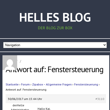
HELLES BLOG
DER BLOG ZUR BOX
Home
/
/
Antwort auf: Fenstersteuerung
Startseite
›
Forum
›
Zipabox – Allgemeine Fragen
›
Fenstersteuerung
›
Antwort auf: Fenstersteuerung
30/06/2017 um 15:44 Uhr
#3110
derHelle
Hallo Kai,
Administrator