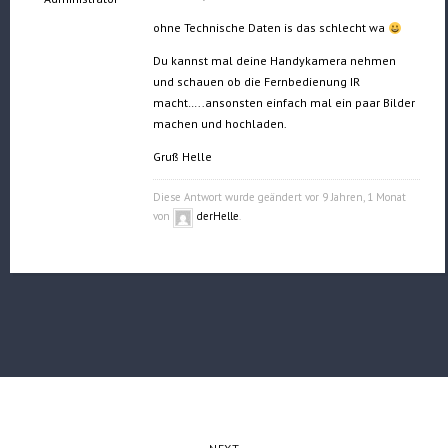
ohne Technische Daten is das schlecht wa
Du kannst mal deine Handykamera nehmen
und schauen ob die Fernbedienung IR
macht…..ansonsten einfach mal ein paar Bilder
machen und hochladen.
Gruß Helle
Diese Antwort wurde geändert vor 9 Jahren, 1 Monat
von
derHelle
.