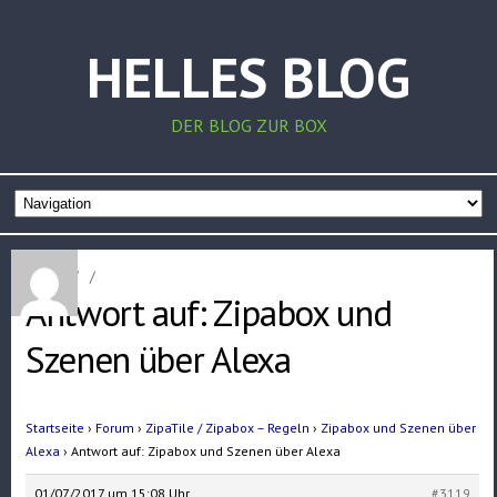
HELLES BLOG
DER BLOG ZUR BOX
Home
/
/
Antwort auf: Zipabox und
Szenen über Alexa
Startseite
›
Forum
›
ZipaTile / Zipabox – Regeln
›
Zipabox und Szenen über
Alexa
›
Antwort auf: Zipabox und Szenen über Alexa
01/07/2017 um 15:08 Uhr
#3119