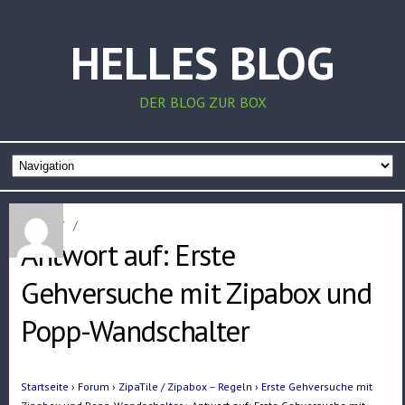
HELLES BLOG
DER BLOG ZUR BOX
Home
/
/
Antwort auf: Erste
Gehversuche mit Zipabox und
Popp-Wandschalter
Startseite
›
Forum
›
ZipaTile / Zipabox – Regeln
›
Erste Gehversuche mit