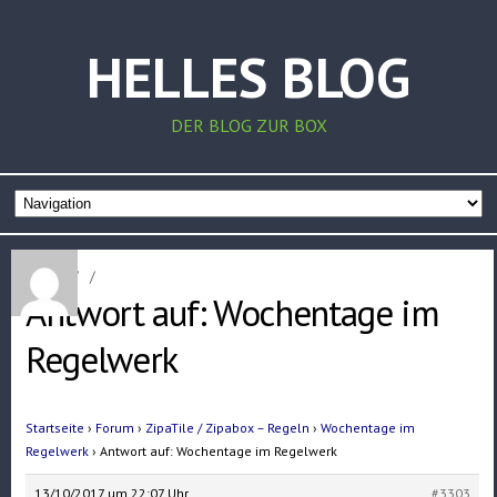
HELLES BLOG
DER BLOG ZUR BOX
Home
/
/
Antwort auf: Wochentage im
Regelwerk
Startseite
›
Forum
›
ZipaTile / Zipabox – Regeln
›
Wochentage im
Regelwerk
›
Antwort auf: Wochentage im Regelwerk
13/10/2017 um 22:07 Uhr
#3303